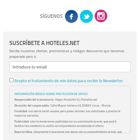
SÍGUENOS
SUSCRÍBETE A HOTELES.NET
Recibe nuestras ofertas, promociones y códigos descuento que tenemos
preparado para ti.
Acepto el tratamiento de mis datos para recibir la Newsletter
INFORMACIÓN BÁSICA SOBRE PROTECCIÓN DE DATOS
Responsable del tratamiento:
Viajes Anticiclón S.L/Hoteles.net
Dirección del responsable:
Calle Mayor número 46,30893 Lorca - Murcia
Finalidad:
sus datos serán usados para poder atender sus solicitudes y prestarle
nuestros servicios.
Publicidad:
solo le enviaremos publicidad con su autorización previa, que podrá
facilitarnos mediante la casilla correspondiente establecida al efecto.
Base Jurídica:
únicamente trataremos sus datos con su consentimiento previo, que
podrá facilitarnos mediante la casilla correspondiente establecida al efecto.