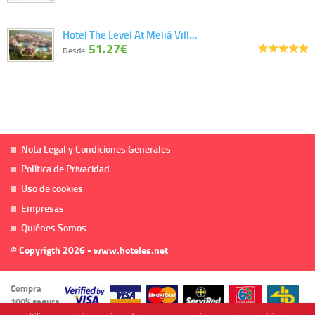
Hotel The Level At Meliá Vill…
51.27€
Desde
Nota Legal y Condiciones Generales
Política de Privacidad
Uso de cookies
Empresas
Quiénes Somos
© Copyrigth 2026 - www.hoteles.net
Compra
100% segura