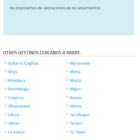
No disponemos de valoraciones de los alojamientos
OTROS DESTINOS CERCANOS A RABAT:
Baħar iċ Ċagħaq
Marsaxlokk
Birgu
Mdina
Birkirkara
Mosta
Birżebbuġa
Mġarr
Cospicua
Naxxar
Għajnsielem
Sliema
Għarb
Tal Għoqod
Għasri
Tarxien
La Valeta
Taʼ Xbiex